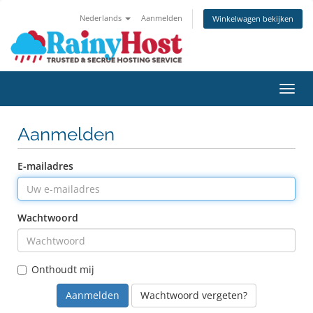
Nederlands
Aanmelden
Winkelwagen bekijken
Navig
Aanmelden
E-mailadres
Wachtwoord
Onthoudt mij
Wachtwoord vergeten?