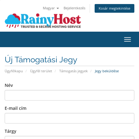
Magyar
Bejelentkezés
Kosár megtekintése
Váltá
Új Támogatási Jegy
Ügyfélkapu
Ügyfél terület
Támogatás jegyek
Jegy beküldése
Név
E-mail cím
Tárgy