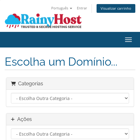
Português
Entrar
Visualizar carrinho
Alter
Escolha um Domínio...
Categorias
Ações