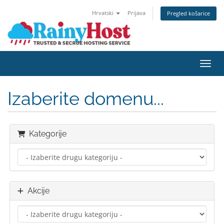
Hrvatski
Prijava
Pregled košarice
Preba
Izaberite domenu...
Kategorije
Akcije