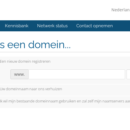
Nederla
Kennisbank
Netwerk status
Contact opnemen
s een domein...
Een nieuw domein registreren
www.
Uw domeinnaam naar ons verhuizen
Ik wil mijn bestaande domeinnaam gebruiken en zal zelf mijn naamservers a