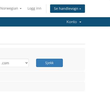
Norwegian
Logg inn
Se handlevogn »
Konto
Sjekk