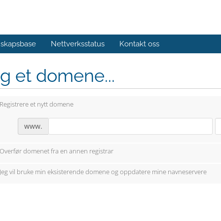
skapsbase
Nettverksstatus
Kontakt oss
g et domene...
Registrere et nytt domene
www.
Overfør domenet fra en annen registrar
Jeg vil bruke min eksisterende domene og oppdatere mine navneservere