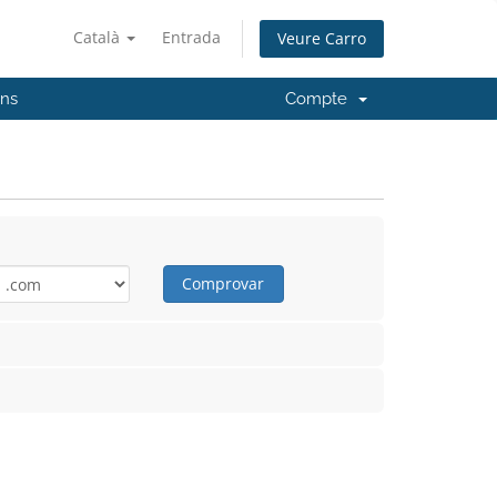
Català
Entrada
Veure Carro
'ns
Compte
Comprovar