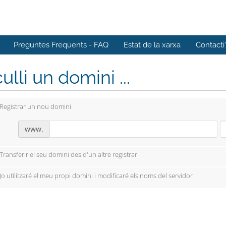
Preguntes Freqüents - FAQ
Estat de la xarxa
Contacti
ulli un domini ...
Registrar un nou domini
www.
Transferir el seu domini des d'un altre registrar
Jo utilitzaré el meu propi domini i modificaré els noms del servidor